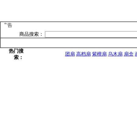
刷广告
商品搜索：
网站首页
新品上架
特价
热门搜
团扇
高档扇
紫檀扇
乌木扇
扇盒
索：