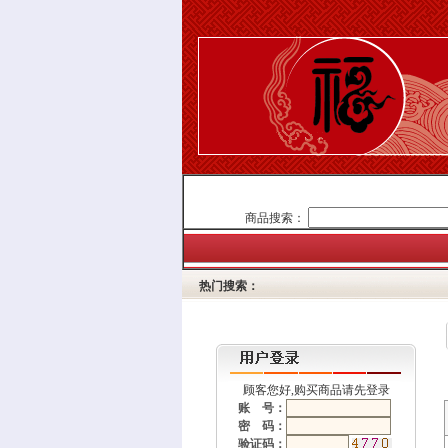
商品搜索：
热门搜索：
顾客您好,购买商品请先登录
账 号：
密 码：
验证码：