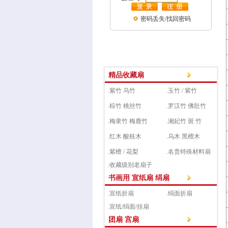
密码丢失/找回密码
精品收藏扇
.紫竹 乌竹
.玉竹 / 紫竹
.棕竹 桃丝竹
.罗汉竹 佛肚竹
.梅隶竹 梅鹿竹
.湘妃竹 斑 竹
.红木 酸枝木
.乌木 黑檀木
.紫檀 / 花梨
.名贵特殊材料扇
.收藏级别老扇子
书画用 宣纸扇 绢扇
.宣纸折扇
.绢面折扇
.宣纸/绢面/挂扇
团扇 宫扇