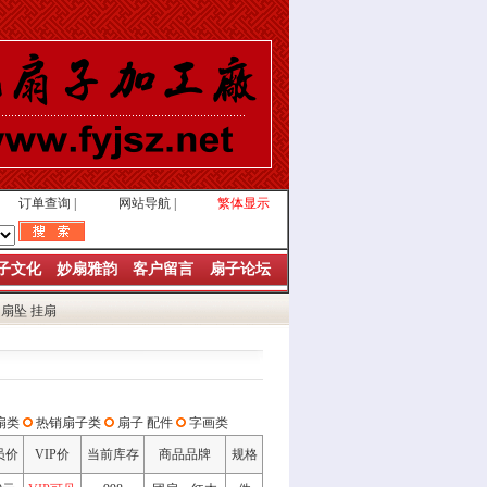
订单查询
|
网站导航
|
繁体显示
子文化
妙扇雅韵
客户留言
扇子论坛
扇坠
挂扇
扇类
热销扇子类
扇子 配件
字画类
员价
VIP价
当前库存
商品品牌
规格