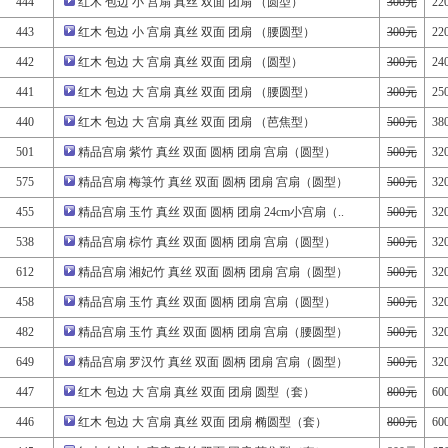
444
红木 包边 小 宫扇 真丝 双面 团扇 （圆型）
300元
22
443
红木 包边 小 宫扇 真丝 双面 团扇 （腰圆型）
300元
22
442
红木 包边 大 宫扇 真丝 双面 团扇 （圆型）
300元
24
441
红木 包边 大 宫扇 真丝 双面 团扇 （腰圆型）
300元
25
440
红木 包边 大 宫扇 真丝 双面 团扇 （芭焦型）
500元
38
501
精品宫扇 紫竹 真丝 双面 圆柄 团扇 宫扇（圆型）
500元
32
575
精品宫扇 梅箓竹 真丝 双面 圆柄 团扇 宫扇（圆型）
500元
32
455
精品宫扇 玉竹 真丝 双面 圆柄 团扇 24cm小宫扇（..
500元
32
538
精品宫扇 棕竹 真丝 双面 圆柄 团扇 宫扇（圆型）
500元
32
612
精品宫扇 湘妃竹 真丝 双面 圆柄 团扇 宫扇（圆型）
500元
32
458
精品宫扇 玉竹 真丝 双面 圆柄 团扇 宫扇（圆型）
500元
32
482
精品宫扇 玉竹 真丝 双面 圆柄 团扇 宫扇（腰圆型）
500元
32
649
精品宫扇 罗汉竹 真丝 双面 圆柄 团扇 宫扇（圆型）
500元
32
447
红木 包边 大 宫扇 真丝 双面 团扇 圆型（套）
800元
60
446
红木 包边 大 宫扇 真丝 双面 团扇 椭圆型（套）
800元
60