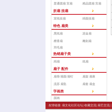
.普通团扇 宫扇
.精品团扇 宫扇
折扇 挂扇
.宣纸挂扇
.绢面挂扇
特色 扇类
.黑纸扇
.泥金扇
.檀香扇
.雕刻扇
.羽毛扇
热销扇子类
.绢扇
.纸扇
扇子 配件
.扇骨/扇面/扇钉
.扇架 扇座
.流苏 扇坠
.扇套 扇盒
字画类
.国画
友情链接:
扇文化社区论坛|
收藏交流|
扇艺交流|
|