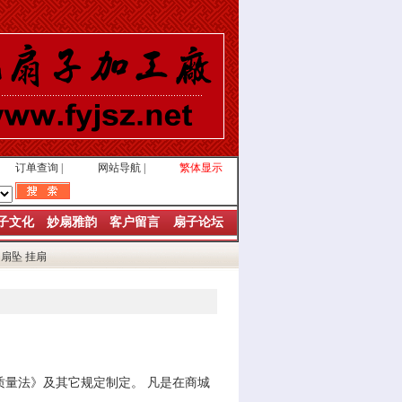
订单查询
|
网站导航
|
繁体显示
子文化
妙扇雅韵
客户留言
扇子论坛
扇坠
挂扇
量法》及其它规定制定。 凡是在商城