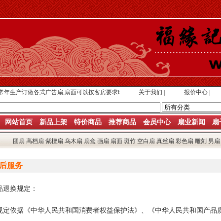
年生产订做各式广告扇,扇面可以按客房要求印刷广告
关于我们
|
报价中心
|
网站首页
新品上架
特价商品
推荐商品
会员中心
扇业新闻
扇
团扇
高档扇
紫檀扇
乌木扇
扇盒
画扇
扇面
斑竹
空白扇
真丝扇
彩色扇
雕刻
男扇
后服务
品退换规定：
规定依据《中华人民共和国消费者权益保护法》、《中华人民共和国产品质