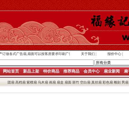
做各式广告扇,扇面可以按客房要求印刷广告
关于我们
|
报价中心
|
网站首页
新品上架
特价商品
推荐商品
会员中心
扇业新闻
扇
团扇
高档扇
紫檀扇
乌木扇
画扇
扇盒
扇面
斑竹
空白扇
真丝扇
彩色扇
雕刻
男扇