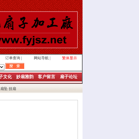
订单查询
|
网站导航
|
繁体显示
子文化
妙扇雅韵
客户留言
扇子论坛
扇坠
挂扇