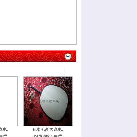
宫扇..
红木 包边 大 宫扇..
00元
市场价：300元