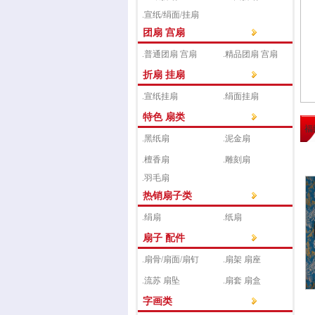
.宣纸/绢面/挂扇
团扇 宫扇
.普通团扇 宫扇
.精品团扇 宫扇
折扇 挂扇
.宣纸挂扇
.绢面挂扇
特色 扇类
福
.黑纸扇
.泥金扇
.檀香扇
.雕刻扇
.羽毛扇
热销扇子类
.绢扇
.纸扇
扇子 配件
.扇骨/扇面/扇钉
.扇架 扇座
.流苏 扇坠
.扇套 扇盒
字画类