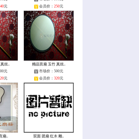
40
元
会员价：
250
元
真丝..
精品宫扇 玉竹 真丝..
00元
市场价：500元
20
元
会员价：
320
元
宫扇..
双面 团扇 红木 雕..