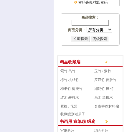
密码丢失/找回密码
商品搜索：
商品分类：
精品收藏扇
.紫竹 乌竹
.玉竹 / 紫竹
.棕竹 桃丝竹
.罗汉竹 佛肚竹
.梅隶竹 梅鹿竹
.湘妃竹 斑 竹
.红木 酸枝木
.乌木 黑檀木
.紫檀 / 花梨
.名贵特殊材料扇
.收藏级别老扇子
书画用 宣纸扇 绢扇
.宣纸折扇
.绢面折扇