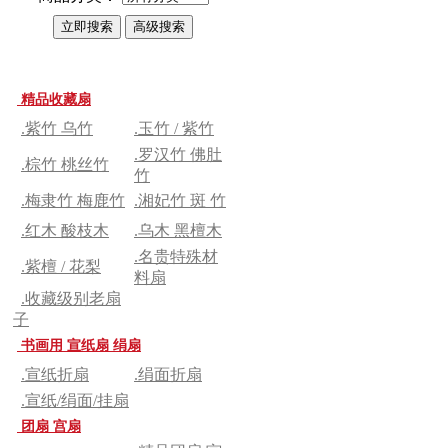
精品收藏扇
.紫竹 乌竹
.玉竹 / 紫竹
.罗汉竹 佛肚
.棕竹 桃丝竹
竹
.梅隶竹 梅鹿竹
.湘妃竹 斑 竹
.红木 酸枝木
.乌木 黑檀木
.名贵特殊材
.紫檀 / 花梨
料扇
.收藏级别老扇
子
书画用 宣纸扇 绢扇
.宣纸折扇
.绢面折扇
.宣纸/绢面/挂扇
团扇 宫扇