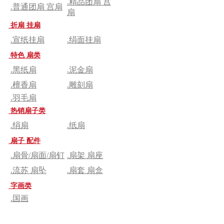
.精品团扇 宫
.普通团扇 宫扇
扇
折扇 挂扇
.宣纸挂扇
.绢面挂扇
特色 扇类
.黑纸扇
.泥金扇
.檀香扇
.雕刻扇
.羽毛扇
热销扇子类
.绢扇
.纸扇
扇子 配件
.扇骨/扇面/扇钉
.扇架 扇座
.流苏 扇坠
.扇套 扇盒
字画类
.国画