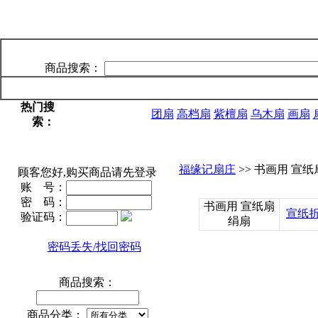
商品搜索：
网站首页
新品上架
特价
热门搜
团扇
高档扇
紫檀扇
乌木扇
画扇
索：
福缘记扇庄
>> 书画用 宣纸
顾客您好,购买商品请先登录
账 号：
密 码：
书画用 宣纸扇
宣纸
验证码：
绢扇
密码丢失/找回密码
商品搜索：
商品分类：